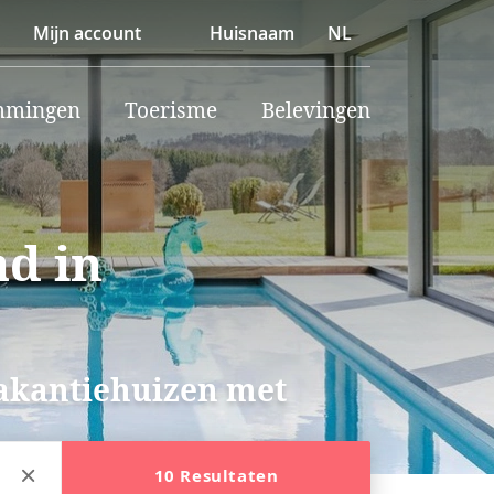
Mijn account
Huisnaam
NL
mmingen
Toerisme
Belevingen
d in
vakantiehuizen met
10 Resultaten