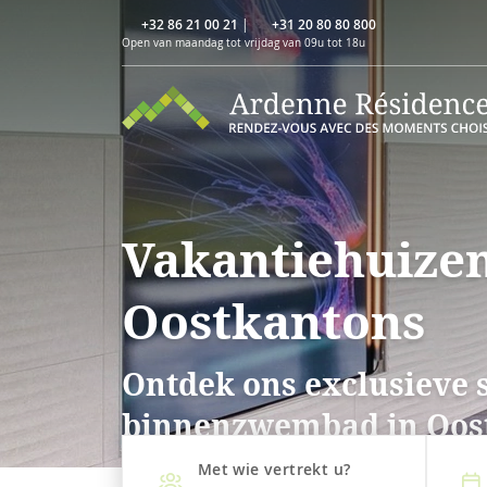
+32 86 21 00 21
|
+31 20 80 80 800
Open van maandag tot vrijdag van 09u tot 18u
Vakantiehuize
Oostkantons
Ontdek ons exclusieve 
binnenzwembad in Oos
Met wie vertrekt u?