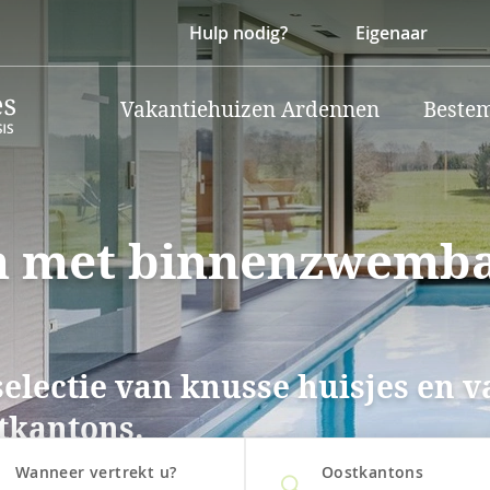
Hulp nodig?
Eigenaar
Vakantiehuizen Ardennen
Beste
n met binnenzwemba
selectie van knusse huisjes en 
tkantons.
Wanneer vertrekt u?
Oostkantons