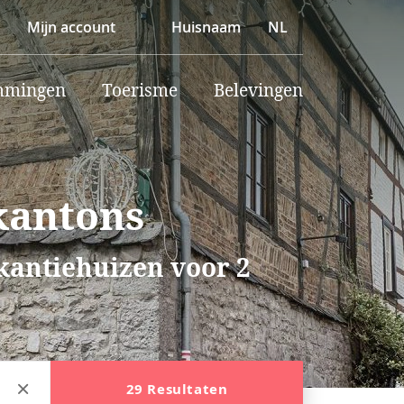
Mijn account
Huisnaam
NL
mmingen
Toerisme
Belevingen
kantons
akantiehuizen voor 2
29 Resultaten