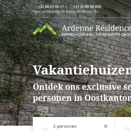
+32 86 21 00 21
|
+31 20 80 80 800
Open van maandag tot vrijdag van 09u tot 18u
Vakantiehuizen
Ontdek ons exclusive se
personen in Oostkanton
2
personen