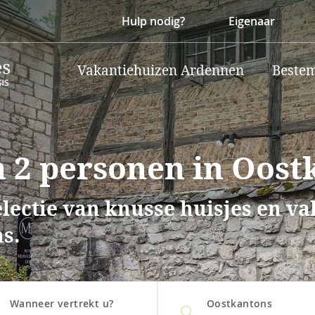
Hulp nodig?
Eigenaar
Vakantiehuizen Ardennen
Beste
 2 personen in Oost
lectie van knusse huisjes en v
s.
Wanneer vertrekt u?
Oostkantons