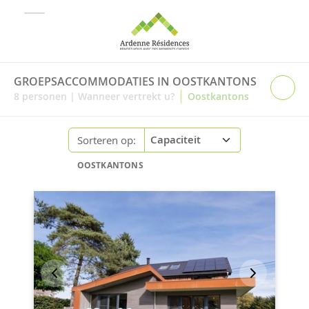
GROEPSACCOMMODATIES IN OOSTKANTONS
|
8
personen
|
Wanneer vertrekt u?
Oostkantons
Sorteren op:
OOSTKANTONS