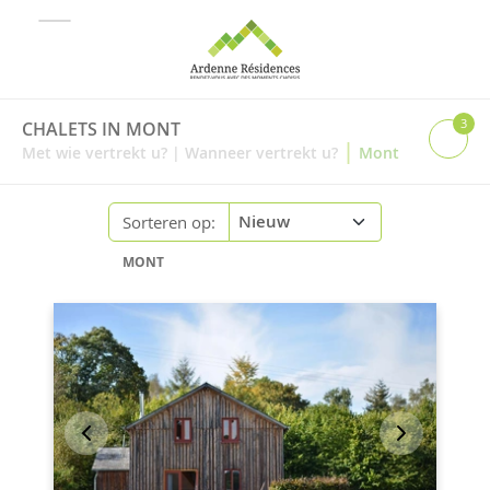
3
CHALETS IN MONT
|
Met wie vertrekt u?
|
Wanneer vertrekt u?
Mont
Sorteren op:
MONT