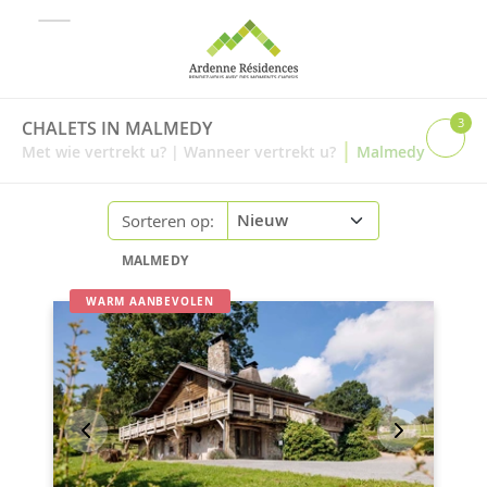
3
CHALETS IN MALMEDY
|
Met wie vertrekt u?
|
Wanneer vertrekt u?
Malmedy
Sorteren op:
MALMEDY