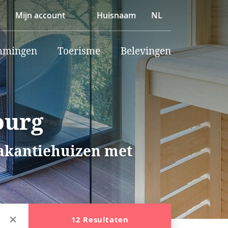
Mijn account
Huisnaam
NL
mmingen
Toerisme
Belevingen
ourg
vakantiehuizen met
12 Resultaten