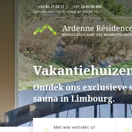
+32 86 21 00 21
|
+31 20 80 80 800
Open van maandag tot vrijdag van 09u tot 18u
Vakantiehuize
Ontdek ons exclusieve 
sauna in Limbourg.
Met wie vertrekt u?