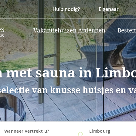
Hulp nodig?
Eigenaar
Vakantiehuizen Ardennen
Beste
n met sauna in Limb
selectie van knusse huisjes en 
Wanneer vertrekt u?
Limbourg