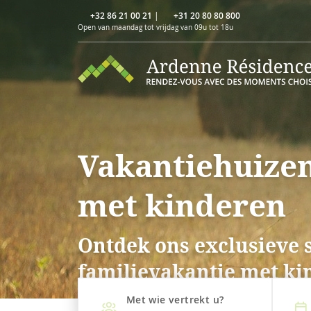
+32 86 21 00 21
|
+31 20 80 80 800
Open van maandag tot vrijdag van 09u tot 18u
Vakantiehuizen
met kinderen
Ontdek ons exclusieve 
familievakantie met ki
Met wie vertrekt u?