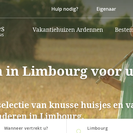
Hulp nodig?
Eigenaar
Vakantiehuizen Ardennen
Beste
 in Limbourg voor 
selectie van knusse huisjes en 
nderen in Limbourg.
Wanneer vertrekt u?
Limbourg