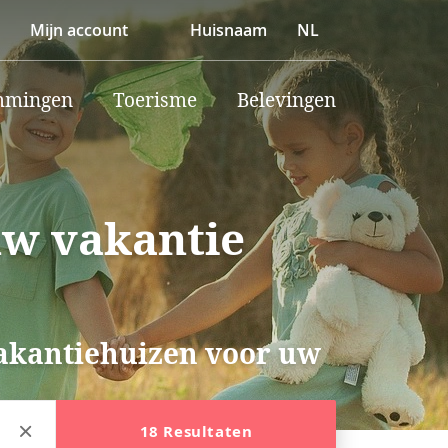
Mijn account
Huisnaam
NL
mmingen
Toerisme
Belevingen
uw vakantie
vakantiehuizen voor uw
18 Resultaten