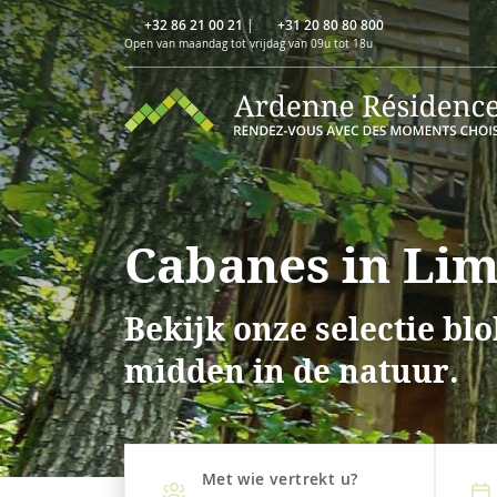
+32 86 21 00 21
|
+31 20 80 80 800
Open van maandag tot vrijdag van 09u tot 18u
Cabanes in Li
Bekijk onze selectie b
midden in de natuur.
Met wie vertrekt u?