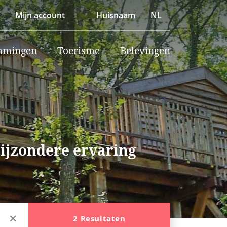
Mijn account
Huisnaam
NL
mmingen
Toerisme
Belevingen
bijzondere ervaring
2 Resultaten