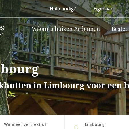
Hulp nodig?
Eigenaar
Vakantiehuizen Ardennen
Beste
mbourg
lokhutten in Limbourg voor een 
Wanneer vertrekt u?
Limbourg