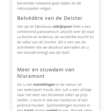
beroemde rotswand gaan kijken en de
natuurpaden volgen.
Belvédère van de Deister
Van op dit fabuleuze
uitkijkpunt
hebt u een
schitterend
panoramisch uitzicht over de stad
La Roche-en-Ardenne, de versterkte burcht en
de vallei van de Ourthe. Dit is een van de
activiteiten die we absoluut aanraden als u
een bezoek brengt aan de stad!
Meer en stuwdam van
Nisramont
Als u van
wandelingen
in de natuur en
van watersport houdt, dan zult u een uitstap
naar het
meer van Nisramont
zeker op prijs
stellen. U kunt er ook een barbecue
of een
picknick houden. Sportievelingen kunnen er
een
kajak
of een
peddel
huren. Bezoek zeker