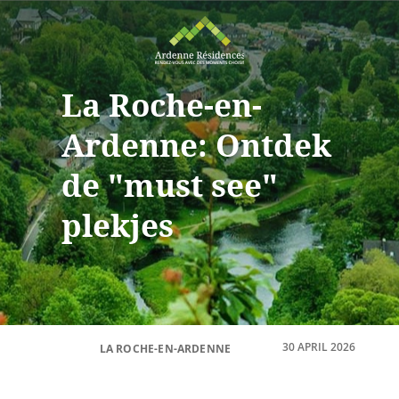
La Roche-en-
Ardenne: Ontdek
de "must see"
plekjes
30 APRIL 2026
LA ROCHE-EN-ARDENNE