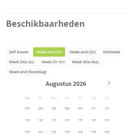
Beschikbaarheden
Zelf kiezen
Week-end (2n)
Week-end (3n)
Midweek
Week (Ma-Zo)
Week (Vr-Vr)
Week (Ma-Ma)
Week-end (feestdag)
Augustus
Ma
Di
Wo
Do
Vr
Za
Zo
27
28
29
30
31
1
2
3
4
5
6
7
8
9
10
11
12
13
14
15
16