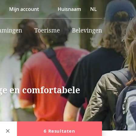
Mijn account
Huisnaam
NL
mmingen
Toerisme
Belevingen
ige en comfortabele
6 Resultaten