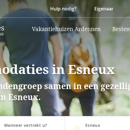
Hulp nodig?
Eigenaar
Vakantiehuizen Ardennen
Beste
daties in Esneux
endengroep samen in een gezell
an Esneux.
Wanneer vertrekt u?
Esneux