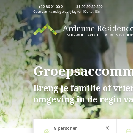
+32 86 21 00 21
|
+31 20 80 80 800
Open van maandag tot vrijdag van 09u tot 18u
Groepsaccommo
Breng je familie of vri
omgeving in de regio v
8
personen