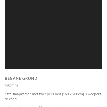
BEGANE GROND
Inkomhal.
1ste slaapkamer met tweepers.bed (160 x 200cm). Tweepers.
dekbed.