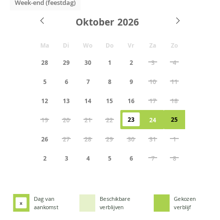
Week-end (feestdag)
Oktober
Ma
Di
Wo
Do
Vr
Za
Zo
28
29
30
1
2
3
4
5
6
7
8
9
10
11
12
13
14
15
16
17
18
23
25
19
20
21
22
24
26
27
28
29
30
31
1
2
3
4
5
6
7
8
Dag van
Beschikbare
Gekozen
x
aankomst
verblijven
verblijf