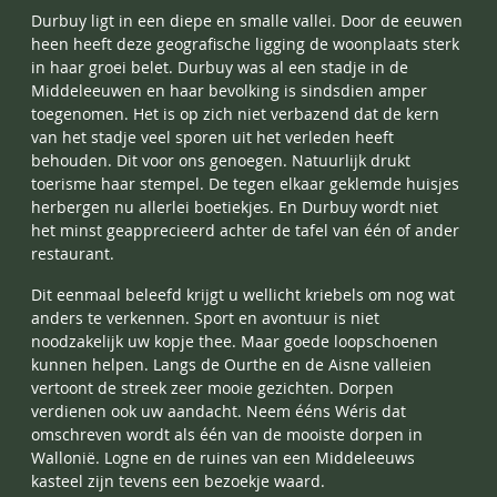
Durbuy ligt in een diepe en smalle vallei. Door de eeuwen
heen heeft deze geografische ligging de woonplaats sterk
in haar groei belet. Durbuy was al een stadje in de
Middeleeuwen en haar bevolking is sindsdien amper
toegenomen. Het is op zich niet verbazend dat de kern
van het stadje veel sporen uit het verleden heeft
behouden. Dit voor ons genoegen. Natuurlijk drukt
toerisme haar stempel. De tegen elkaar geklemde huisjes
herbergen nu allerlei boetiekjes. En Durbuy wordt niet
het minst geapprecieerd achter de tafel van één of ander
restaurant.
Dit eenmaal beleefd krijgt u wellicht kriebels om nog wat
anders te verkennen. Sport en avontuur is niet
noodzakelijk uw kopje thee. Maar goede loopschoenen
kunnen helpen. Langs de Ourthe en de Aisne valleien
vertoont de streek zeer mooie gezichten. Dorpen
verdienen ook uw aandacht. Neem ééns Wéris dat
omschreven wordt als één van de mooiste dorpen in
Wallonië. Logne en de ruines van een Middeleeuws
kasteel zijn tevens een bezoekje waard.