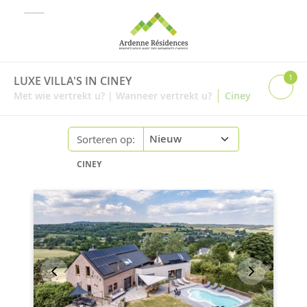
1
LUXE VILLA'S IN CINEY
|
Met wie vertrekt u?
|
Wanneer vertrekt u?
Ciney
Sorteren op:
CINEY