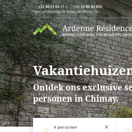
+32 86 21 00 21
|
+31 20 80 80 800
Open van maandag tot vrijdag van 09u tot 18u
Vakantiehuizen
Ontdek ons exclusive se
personen in Chimay.
4
personen