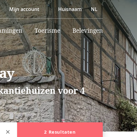
Mijn account
Huisnaam
NL
mmingen
Toerisme
Belevingen
ay
akantiehuizen voor 4
2 Resultaten