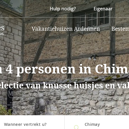
Hulp nodig?
Eigenaar
Vakantiehuizen Ardennen
Beste
 4 personen in Chim
lectie van knusse huisjes en v
Wanneer vertrekt u?
Chimay