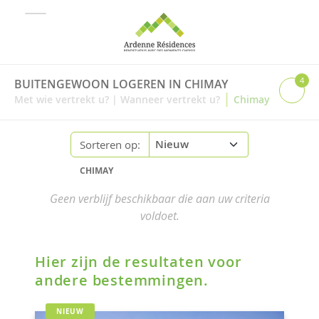
4
BUITENGEWOON LOGEREN IN CHIMAY
|
Met wie vertrekt u?
|
Wanneer vertrekt u?
Chimay
Sorteren op:
CHIMAY
Geen verblijf beschikbaar die aan uw criteria
voldoet.
Hier zijn de resultaten voor
andere bestemmingen.