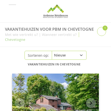
1
VAKANTIEHUIZEN VOOR PBM IN CHEVETOGNE
|
Met wie vertrekt u?
|
Wanneer vertrekt u?
Chevetogne
Sorteren op:
VAKANTIEHUIZEN IN CHEVETOGNE