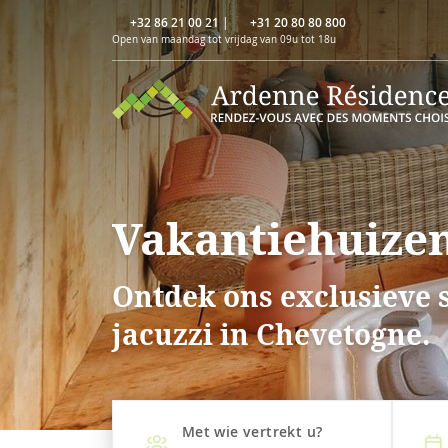
+32 86 21 00 21
|
+31 20 80 80 800
Open van maandag tot vrijdag van 09u tot 18u
Vakantiehuizen
Ontdek ons exclusieve 
jacuzzi in Chevetogne.
Met wie vertrekt u?