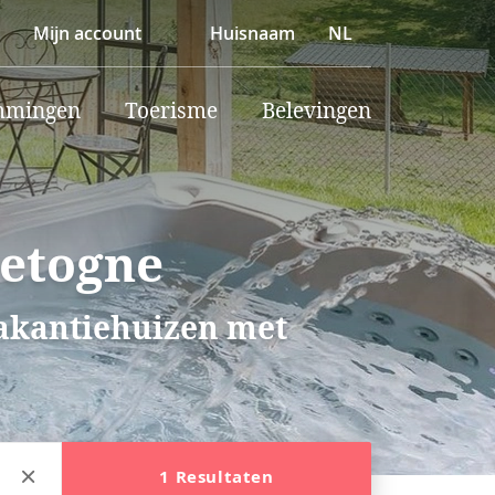
Mijn account
Huisnaam
NL
mmingen
Toerisme
Belevingen
vetogne
vakantiehuizen met
1 Resultaten