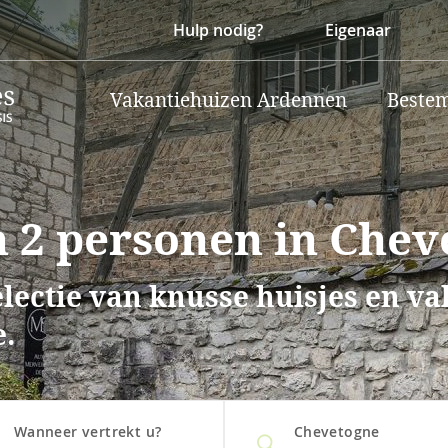
Hulp nodig?
Eigenaar
Vakantiehuizen Ardennen
Beste
 2 personen in Chev
lectie van knusse huisjes en v
e.
Wanneer vertrekt u?
Chevetogne