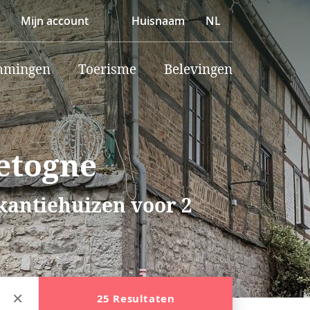
Mijn account
Huisnaam
NL
mmingen
Toerisme
Belevingen
etogne
akantiehuizen voor 2
25 Resultaten