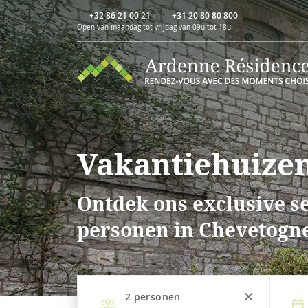
+32 86 21 00 21
|
+31 20 80 80 800
Open van maandag tot vrijdag van 09u tot 18u
Vakantiehuizen
Ontdek ons exclusive se
personen in Chevetogn
2
personen