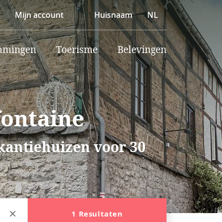
Mijn account
Huisnaam
NL
mmingen
Toerisme
Belevingen
fontaine
akantiehuizen voor 30
1 Resultaten