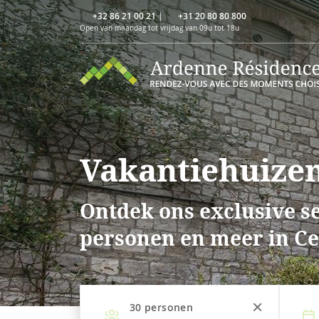
+32 86 21 00 21
|
+31 20 80 80 800
Open van maandag tot vrijdag van 09u tot 18u
Vakantiehuizen
Ontdek ons exclusive se
personen en meer in Ce
30
personen