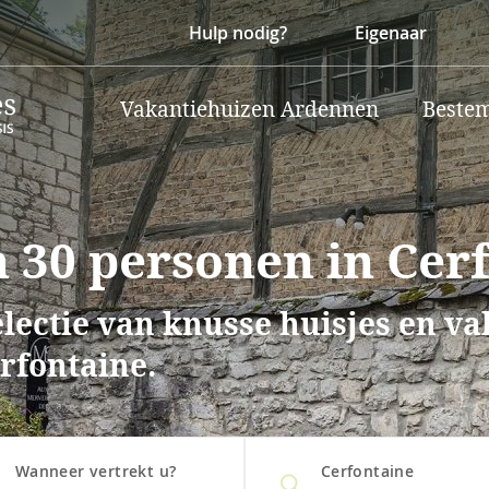
Hulp nodig?
Eigenaar
Vakantiehuizen Ardennen
Beste
 30 personen in Cer
lectie van knusse huisjes en v
rfontaine.
Wanneer vertrekt u?
Cerfontaine