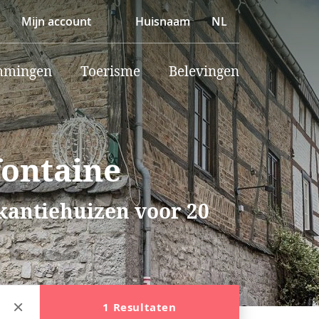
Mijn account
Huisnaam
NL
mmingen
Toerisme
Belevingen
fontaine
akantiehuizen voor 20
1 Resultaten