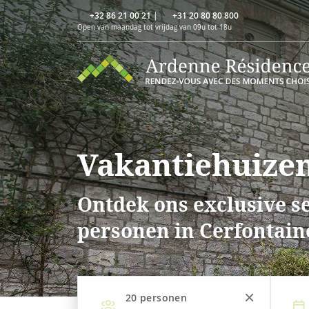
+32 86 21 00 21
|
+31 20 80 80 800
Open van maandag tot vrijdag van 09u tot 18u
Vakantiehuizen
Ontdek ons exclusive se
personen in Cerfontain
20
personen