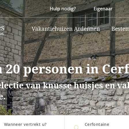
Hulp nodig?
Eigenaar
Vakantiehuizen Ardennen
Beste
 20 personen in Cer
lectie van knusse huisjes en v
e.
Wanneer vertrekt u?
Cerfontaine