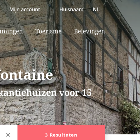
Mijn account
Huisnaam
NL
mmingen
Toerisme
Belevingen
fontaine
akantiehuizen voor 15
3 Resultaten