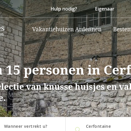
Hulp nodig?
Eigenaar
Vakantiehuizen Ardennen
Beste
 15 personen in Cer
lectie van knusse huisjes en v
e.
Wanneer vertrekt u?
Cerfontaine