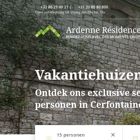
+32 86 21 00 21
|
+31 20 80 80 800
Open van maandag tot vrijdag van 09u tot 18u
Vakantiehuizen
Ontdek ons exclusive se
personen in Cerfontain
15
personen