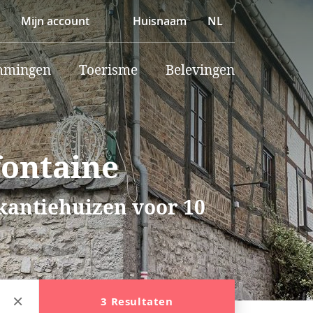
Mijn account
Huisnaam
NL
mmingen
Toerisme
Belevingen
fontaine
akantiehuizen voor 10
3 Resultaten