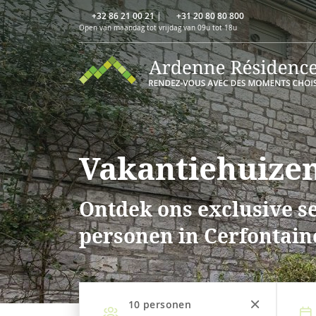
+32 86 21 00 21
|
+31 20 80 80 800
Open van maandag tot vrijdag van 09u tot 18u
Vakantiehuizen
Ontdek ons exclusive se
personen in Cerfontain
10
personen