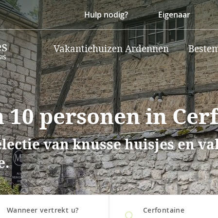
Hulp nodig?
Eigenaar
Vakantiehuizen Ardennen
Beste
 10 personen in Cer
lectie van knusse huisjes en v
e.
Wanneer vertrekt u?
Cerfontaine