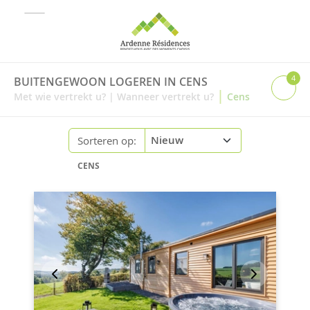
4
BUITENGEWOON LOGEREN IN CENS
|
Met wie vertrekt u?
|
Wanneer vertrekt u?
Cens
Sorteren op:
CENS