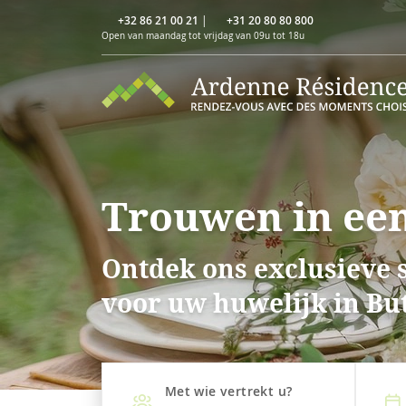
+32 86 21 00 21
|
+31 20 80 80 800
Open van maandag tot vrijdag van 09u tot 18u
Trouwen in een
Ontdek ons exclusieve s
voor uw huwelijk in Bu
Met wie vertrekt u?