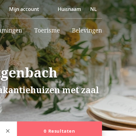
Mijn account
Huisnaam
NL
mmingen
Toerisme
Belevingen
tgenbach
vakantiehuizen met zaal
0 Resultaten