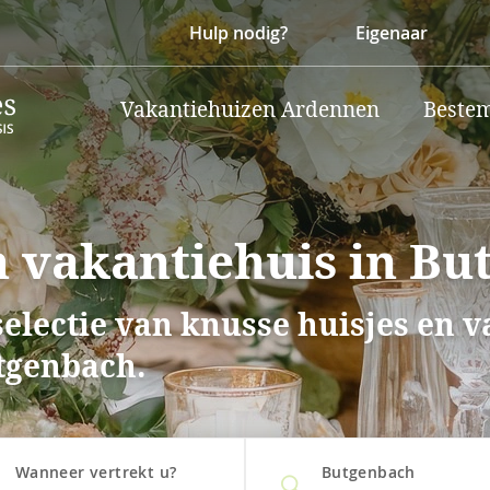
Hulp nodig?
Eigenaar
Vakantiehuizen Ardennen
Beste
 vakantiehuis in Bu
electie van knusse huisjes en 
tgenbach.
Wanneer vertrekt u?
Butgenbach