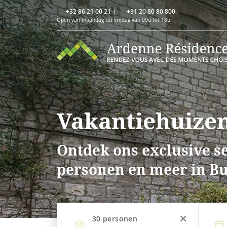
+32 86 21 00 21
|
+31 20 80 80 800
Open van maandag tot vrijdag van 09u tot 18u
Vakantiehuizen
Ontdek ons exclusive se
personen en meer in B
30
personen