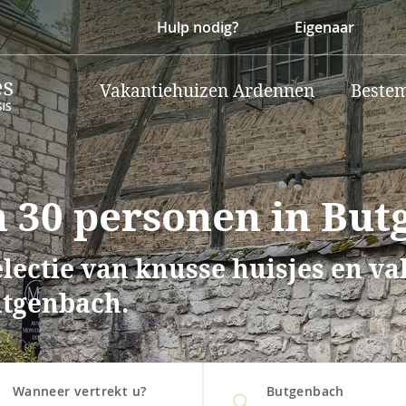
Hulp nodig?
Eigenaar
Vakantiehuizen Ardennen
Beste
 30 personen in Bu
lectie van knusse huisjes en v
utgenbach.
Wanneer vertrekt u?
Butgenbach