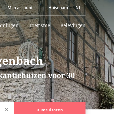
Mijn account
Huisnaam
NL
mmingen
Toerisme
Belevingen
tgenbach
akantiehuizen voor 30
0 Resultaten