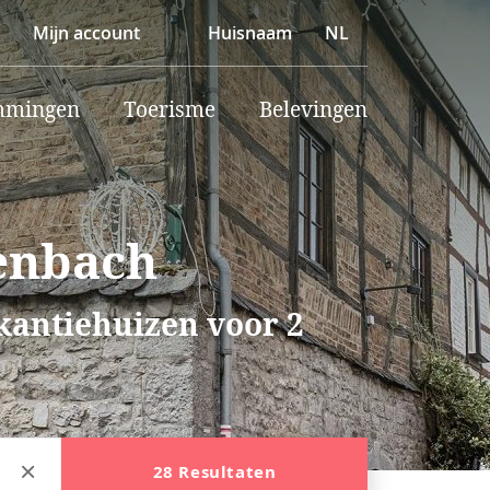
Mijn account
Huisnaam
NL
mmingen
Toerisme
Belevingen
genbach
akantiehuizen voor 2
28 Resultaten