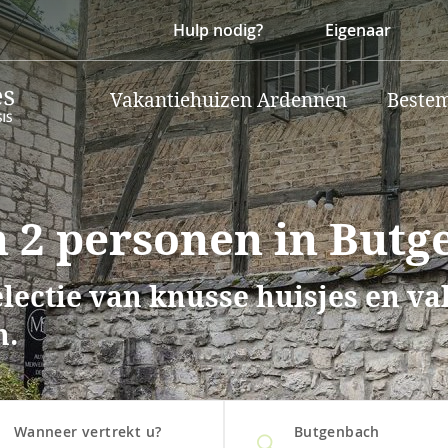
Hulp nodig?
Eigenaar
Vakantiehuizen Ardennen
Beste
 2 personen in But
lectie van knusse huisjes en v
h.
Wanneer vertrekt u?
Butgenbach