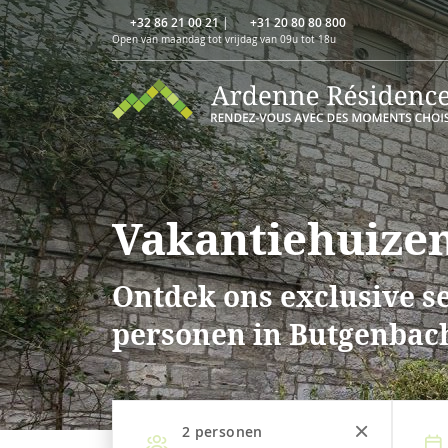
+32 86 21 00 21
|
+31 20 80 80 800
Open van maandag tot vrijdag van 09u tot 18u
Vakantiehuizen
Ontdek ons exclusive se
personen in Butgenbac
2
personen