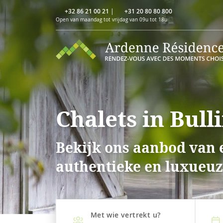
+32 86 21 00 21
|
+31 20 80 80 800
Open van maandag tot vrijdag van 09u tot 18u
Chalets in Bull
Bekijk ons aanbod van e
authentieke en luxueuze
Met wie vertrekt u?