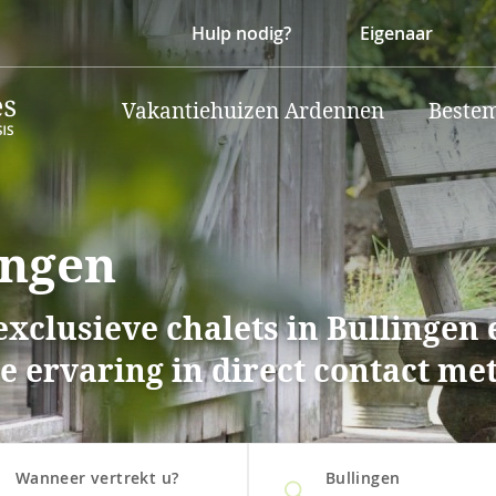
Hulp nodig?
Eigenaar
Vakantiehuizen Ardennen
Beste
ingen
xclusieve chalets in Bullingen 
 ervaring in direct contact met
Wanneer vertrekt u?
Bullingen