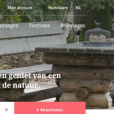
Mijn account
Huisnaam
NL
mmingen
Toerisme
Belevingen
en geniet van een
 de natuur.
5 Resultaten