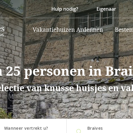
Hulp nodig?
Eigenaar
Vakantiehuizen Ardennen
Beste
 25 personen in Bra
lectie van knusse huisjes en v
Wanneer vertrekt u?
Braives