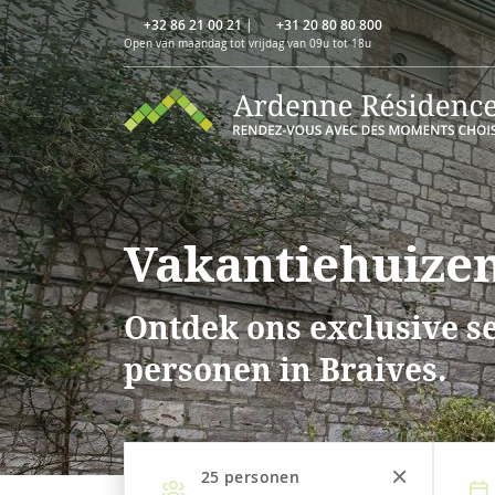
+32 86 21 00 21
|
+31 20 80 80 800
Open van maandag tot vrijdag van 09u tot 18u
Vakantiehuizen
Ontdek ons exclusive se
personen in Braives.
25
personen