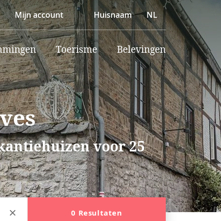
Mijn account
Huisnaam
NL
mmingen
Toerisme
Belevingen
ives
akantiehuizen voor 25
0 Resultaten