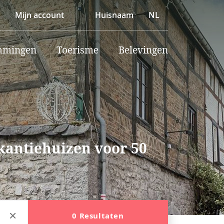
Mijn account
Huisnaam
NL
mmingen
Toerisme
Belevingen
akantiehuizen voor 50
0 Resultaten