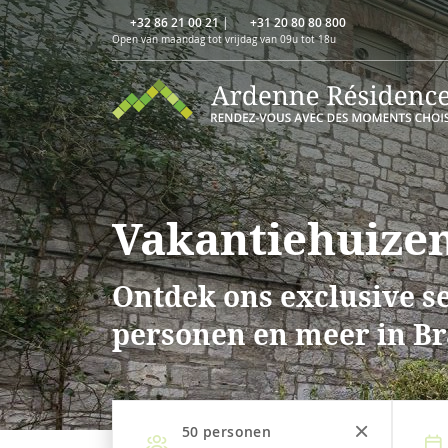
+32 86 21 00 21
|
+31 20 80 80 800
Open van maandag tot vrijdag van 09u tot 18u
Vakantiehuizen
Ontdek ons exclusive se
personen en meer in Br
50
personen