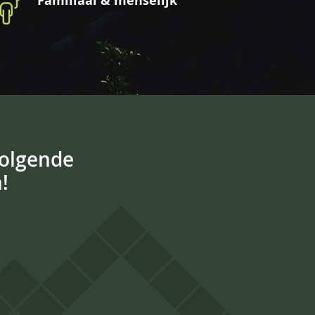
Familiaal & menselijk
volgende
!