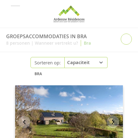
GROEPSACCOMMODATIES IN BRA
|
8
personen
|
Wanneer vertrekt u?
Bra
Sorteren op:
BRA