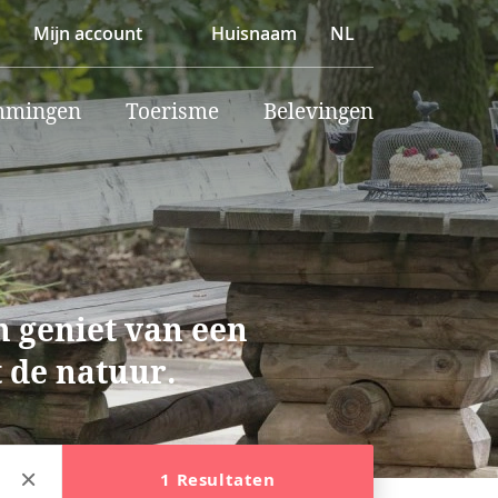
Mijn account
Huisnaam
NL
mmingen
Toerisme
Belevingen
n geniet van een
 de natuur.
1 Resultaten