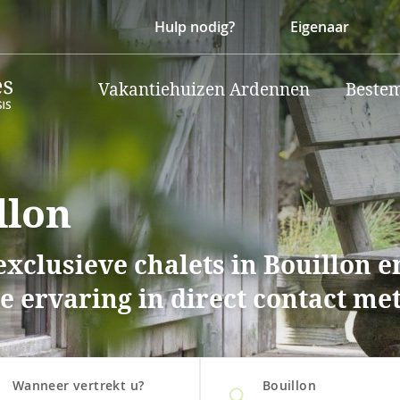
Hulp nodig?
Eigenaar
Vakantiehuizen Ardennen
Beste
llon
xclusieve chalets in Bouillon e
 ervaring in direct contact met
Wanneer vertrekt u?
Bouillon