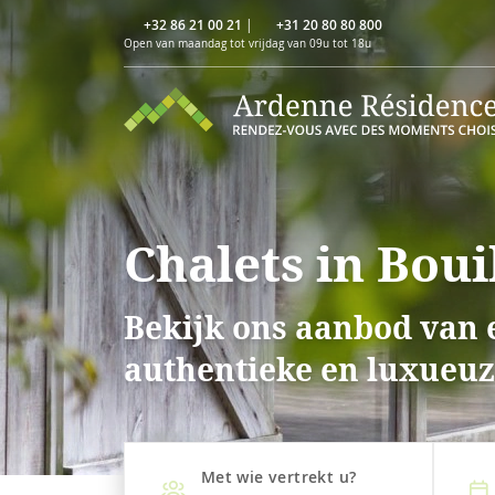
+32 86 21 00 21
|
+31 20 80 80 800
Open van maandag tot vrijdag van 09u tot 18u
Chalets in Boui
Bekijk ons aanbod van e
authentieke en luxueuze
Met wie vertrekt u?