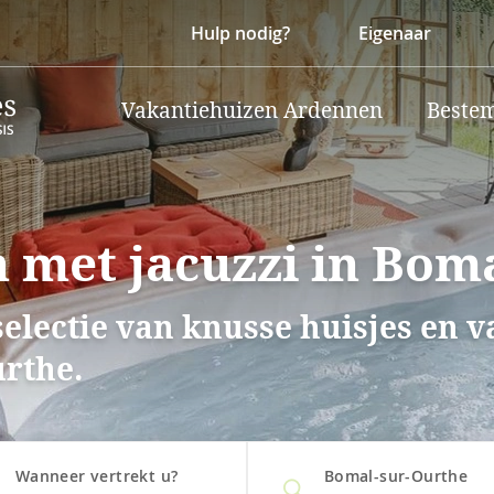
Hulp nodig?
Eigenaar
Vakantiehuizen Ardennen
Beste
 met jacuzzi in Bom
selectie van knusse huisjes en 
urthe.
Wanneer vertrekt u?
Bomal-sur-Ourthe