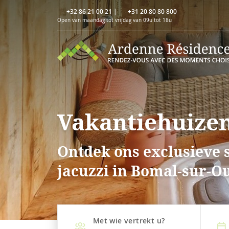
+32 86 21 00 21
|
+31 20 80 80 800
Open van maandag tot vrijdag van 09u tot 18u
Vakantiehuizen
Ontdek ons exclusieve 
jacuzzi in Bomal-sur-O
Met wie vertrekt u?