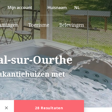
Mijn account
Huisnaam
NL
mmingen
Toerisme
Belevingen
al-sur-Ourthe
vakantiehuizen met
28 Resultaten