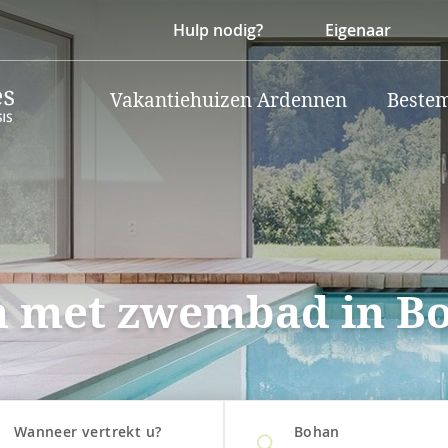
Hulp nodig?
Eigenaar
Vakantiehuizen Ardennen
Beste
n met zwembad in B
Wanneer vertrekt u?
Bohan