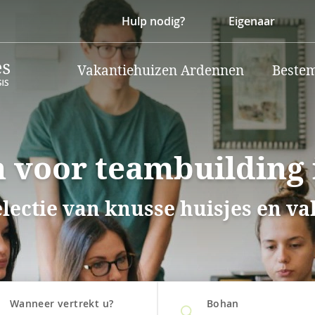
Hulp nodig?
Eigenaar
Vakantiehuizen Ardennen
Beste
 voor teambuilding
electie van knusse huisjes en v
Wanneer vertrekt u?
Bohan