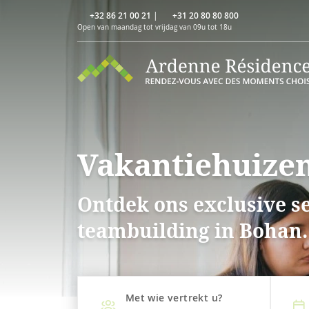
+32 86 21 00 21
|
+31 20 80 80 800
Open van maandag tot vrijdag van 09u tot 18u
Vakantiehuizen
Ontdek ons exclusive s
teambuilding in Bohan.
Met wie vertrekt u?