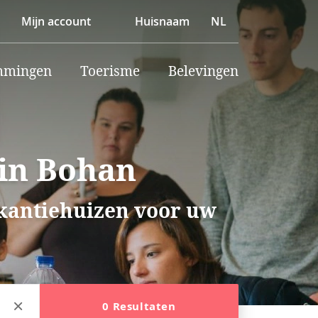
Mijn account
Huisnaam
NL
mmingen
Toerisme
Belevingen
 in Bohan
akantiehuizen voor uw
0 Resultaten