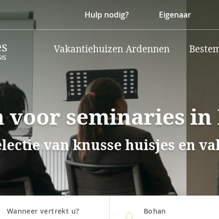
Hulp nodig?
Eigenaar
Vakantiehuizen Ardennen
Beste
 voor seminaries in
electie van knusse huisjes en v
Wanneer vertrekt u?
Bohan