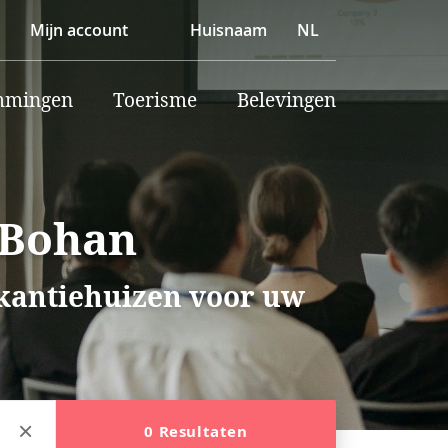
Mijn account
Huisnaam
NL
mmingen
Toerisme
Belevingen
 Bohan
akantiehuizen voor uw
0 Resultaten