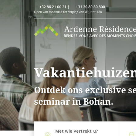
+32 86 21 00 21
|
+31 20 80 80 800
Open van maandag tot vrijdag van 09u tot 18u
Vakantiehuizen
Ontdek ons exclusive s
seminar in Bohan.
Met wie vertrekt u?