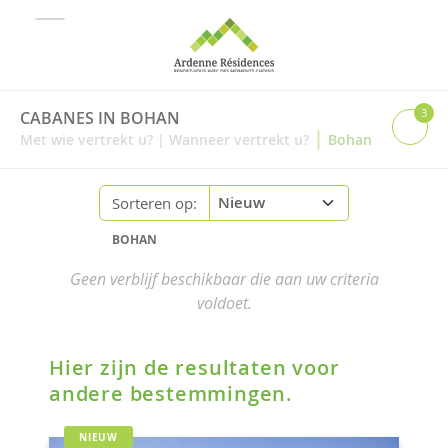
3
CABANES IN BOHAN
|
Met wie vertrekt u?
|
Wanneer vertrekt u?
Bohan
Sorteren op:
BOHAN
Geen verblijf beschikbaar die aan uw criteria
voldoet.
Hier zijn de resultaten voor
andere bestemmingen.