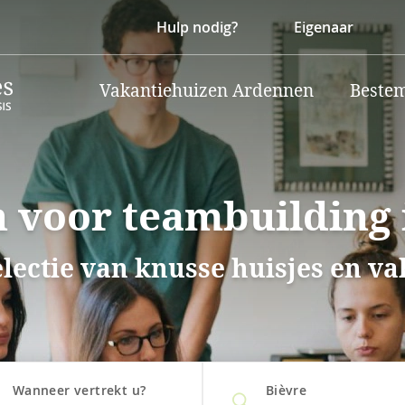
Hulp nodig?
Eigenaar
Vakantiehuizen Ardennen
Beste
 voor teambuilding 
electie van knusse huisjes en v
.
Wanneer vertrekt u?
Bièvre