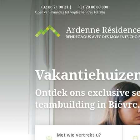
+32 86 21 00 21
|
+31 20 80 80 800
Open van maandag tot vrijdag van 09u tot 18u
Vakantiehuizen
Ontdek ons exclusive s
teambuilding in Bièvre
Met wie vertrekt u?