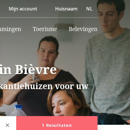
Mijn account
Huisnaam
NL
mmingen
Toerisme
Belevingen
in Bièvre
akantiehuizen voor uw
1 Resultaten