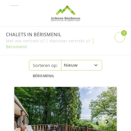
3
CHALETS IN BÉRISMENIL
|
Met wie vertrekt u?
|
Wanneer vertrekt u?
Bérismenil
Sorteren op:
BÉRISMENIL