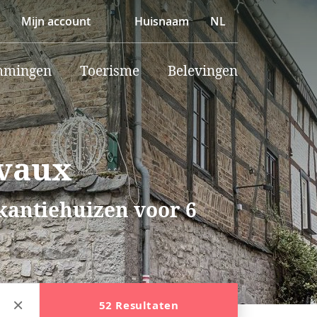
Mijn account
Huisnaam
NL
mmingen
Toerisme
Belevingen
evaux
akantiehuizen voor 6
52 Resultaten