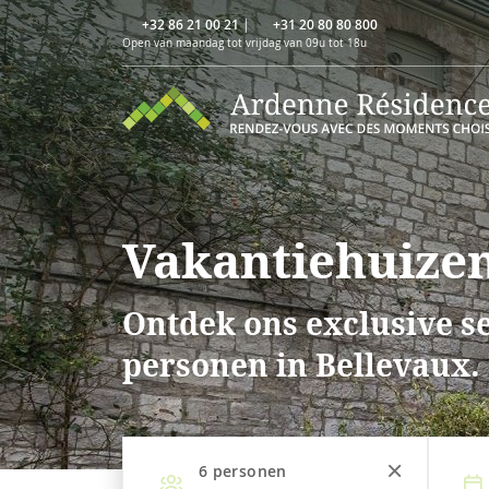
+32 86 21 00 21
|
+31 20 80 80 800
Open van maandag tot vrijdag van 09u tot 18u
Vakantiehuizen
Ontdek ons exclusive se
personen in Bellevaux.
6
personen