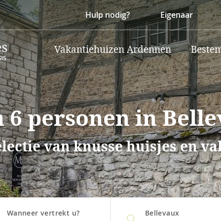
Hulp nodig?
Eigenaar
Vakantiehuizen Ardennen
Beste
 6 personen in Bell
lectie van knusse huisjes en v
Wanneer vertrekt u?
Bellevaux