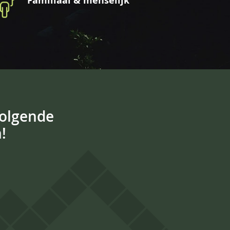
Familiaal & menselijk
volgende
!