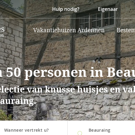
Hulp nodig?
Eigenaar
Vakantiehuizen Ardennen
Beste
 50 personen in Bea
lectie van knusse huisjes en v
auraing.
Wanneer vertrekt u?
Beauraing