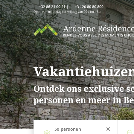
+32 86 21 00 21
|
+31 20 80 80 800
Open van maandag tot vrijdag van 09u tot 18u
Vakantiehuizen
Ontdek ons exclusive se
personen en meer in Be
50
personen