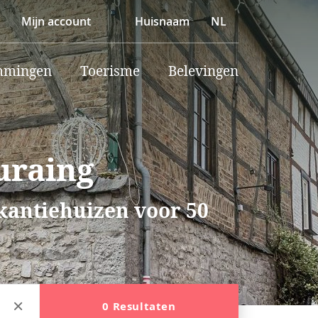
Mijn account
Huisnaam
NL
mmingen
Toerisme
Belevingen
uraing
akantiehuizen voor 50
0 Resultaten