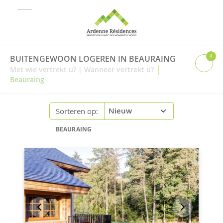
4
BUITENGEWOON LOGEREN IN BEAURAING
|
Met wie vertrekt u?
|
Wanneer vertrekt u?
Beauraing
Sorteren op:
BEAURAING