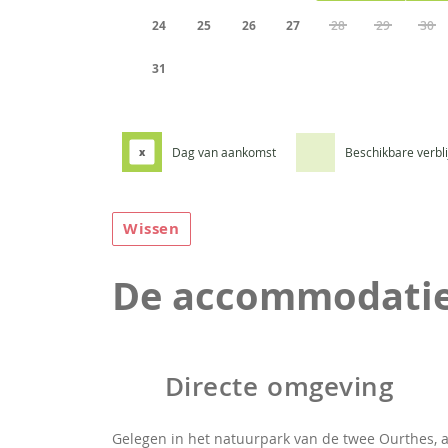
24
25
26
27
28
29
30
31
Dag van aankomst
Beschikbare verbl
x
Wissen
De accommodati
Directe omgeving
Gelegen in het natuurpark van de twee Ourthes, 