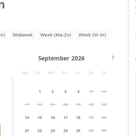
n
3n)
Midweek
Week (Ma-Zo)
Week (Vr-Vr)
September
Ma
Di
Wo
Do
Vr
Za
Zo
1
2
3
4
5
6
7
8
9
10
11
12
13
14
15
16
17
18
19
20
21
22
23
24
25
26
27