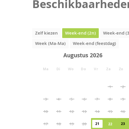
Beschikbaarhede
Zelf kiezen
Week-end (2n)
Week-end (
Week (Ma-Ma)
Week-end (feestdag)
Augustus
Ma
Di
Wo
Do
Vr
Za
Zo
1
2
3
4
5
6
7
8
9
10
11
12
13
14
15
16
21
23
17
18
19
20
22