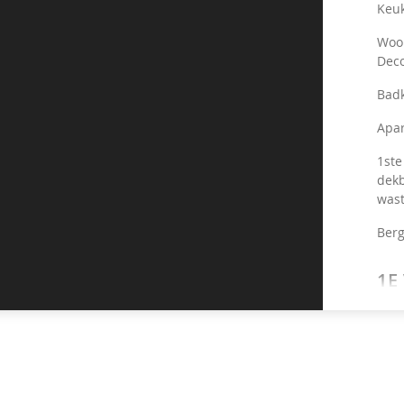
Keuk
Woon
Deco
Badk
Apar
1ste
dekb
wast
Berg
1E
2e 
éénp