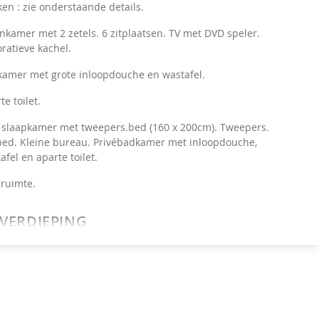
en : zie onderstaande details.
kamer met 2 zetels. 6 zitplaatsen. TV met DVD speler.
ratieve kachel.
amer met grote inloopdouche en wastafel.
te toilet.
 slaapkamer met tweepers.bed (160 x 200cm). Tweepers.
ed. Kleine bureau. Privébadkamer met inloopdouche,
afel en aparte toilet.
ruimte.
 VERDIEPING
slaapkamer op de mezzanine in de woonkamer met 3
ers.bedden (80 x 220cm). 3 éénpers. dekbedden.