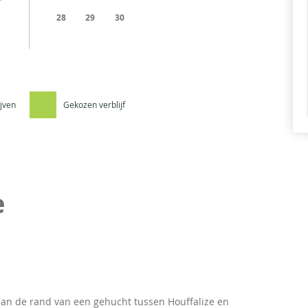
28
29
30
ijven
Gekozen verblijf
e
aan de rand van een gehucht tussen Houffalize en