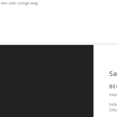
een zeer rustige weg.
Sa
BE
Inko
Eetk
Zitb