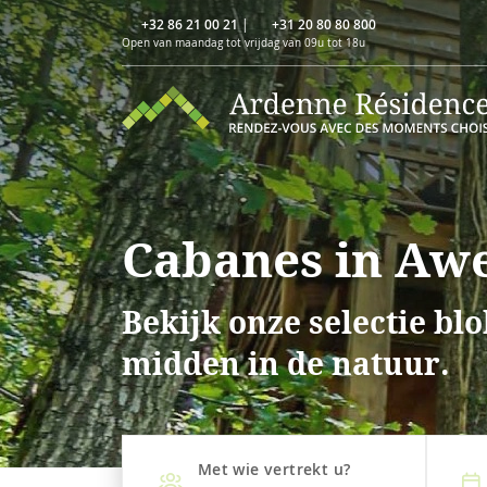
+32 86 21 00 21
|
+31 20 80 80 800
Open van maandag tot vrijdag van 09u tot 18u
Cabanes in Aw
Bekijk onze selectie b
midden in de natuur.
Met wie vertrekt u?