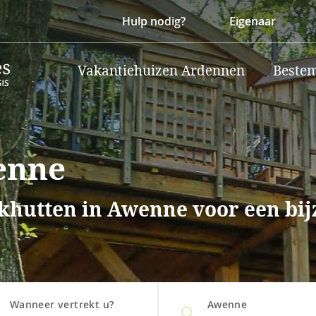
Hulp nodig?
Eigenaar
Vakantiehuizen Ardennen
Beste
enne
lokhutten in Awenne voor een bi
Wanneer vertrekt u?
Awenne