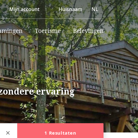
Mijn account
Huisnaam
NL
mmingen
Toerisme
Belevingen
jzondere ervaring
1 Resultaten