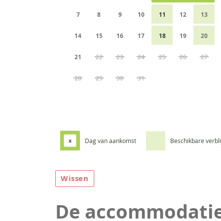
7
8
9
10
11
12
13
14
15
16
17
18
19
20
21
22
23
24
25
26
27
28
29
30
31
Dag van aankomst
Beschikbare verbl
x
Wissen
De accommodati