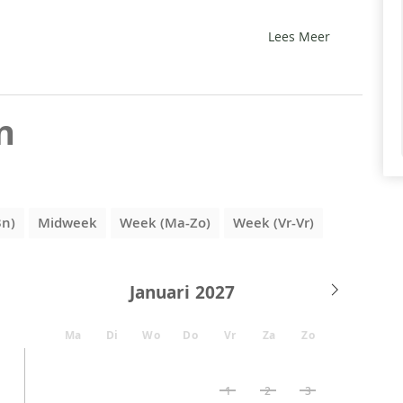
Lees Meer
n
3n)
Midweek
Week (Ma-Zo)
Week (Vr-Vr)
Januari
Ma
Di
Wo
Do
Vr
Za
Zo
1
2
3