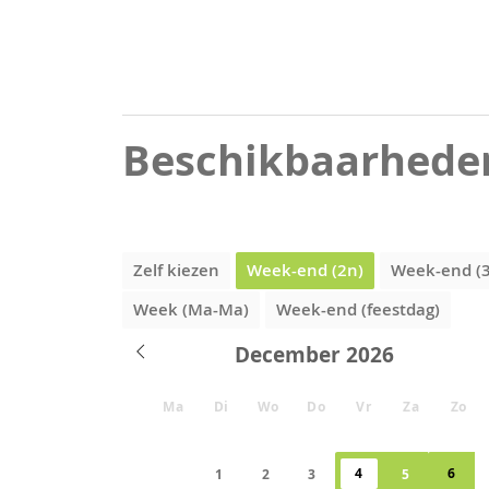
Beschikbaarhede
Zelf kiezen
Week-end (2n)
Week-end (
Week (Ma-Ma)
Week-end (feestdag)
December
Ma
Di
Wo
Do
Vr
Za
Zo
4
6
1
2
3
5