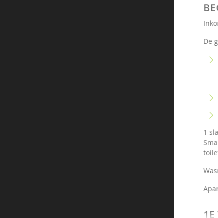
BE
Inko
De g
1 sl
Smar
toile
Wasr
Apar
1E