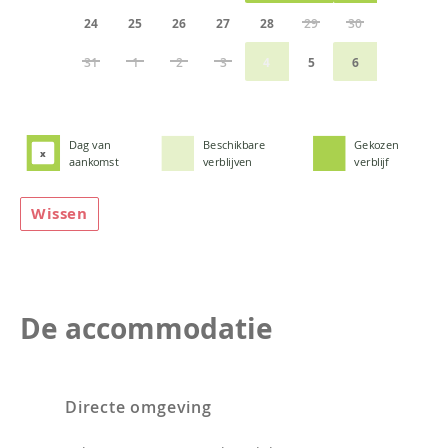
24
25
26
27
28
29
30
31
1
2
3
4
5
6
Dag van
Beschikbare
Gekozen
x
aankomst
verblijven
verblijf
Wissen
De accommodatie
Directe omgeving