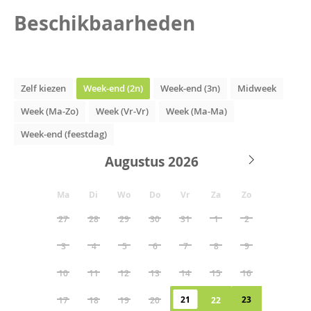
Beschikbaarheden
Zelf kiezen
Week-end (2n)
Week-end (3n)
Midweek
Week (Ma-Zo)
Week (Vr-Vr)
Week (Ma-Ma)
Week-end (feestdag)
Augustus
Ma
Di
Wo
Do
Vr
Za
Zo
27
28
29
30
31
1
2
3
4
5
6
7
8
9
10
11
12
13
14
15
16
21
23
17
18
19
20
22