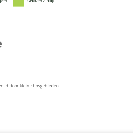
ijven
Gekozen verblijf
e
ensd door kleine bosgebieden.