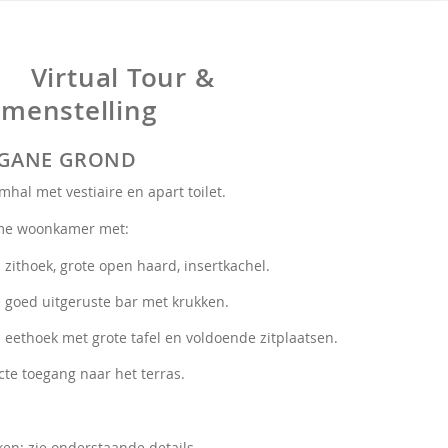
Virtual Tour &
menstelling
GANE GROND
mhal met vestiaire en apart toilet.
me woonkamer met:
zithoek, grote open haard, insertkachel.
goed uitgeruste bar met krukken.
eethoek met grote tafel en voldoende zitplaatsen.
cte toegang naar het terras.
en: zie onderstaande details.