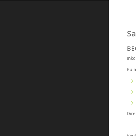
Sa
BE
Inko
Rui
Dire
Keuk