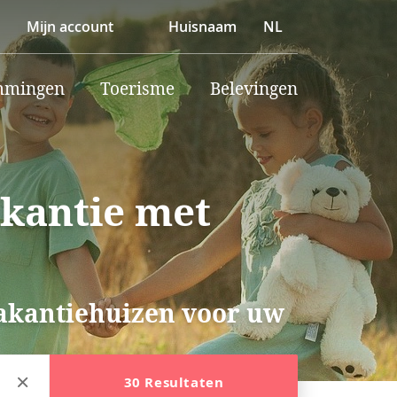
Mijn account
Huisnaam
NL
mmingen
Toerisme
Belevingen
akantie met
vakantiehuizen voor uw
30 Resultaten