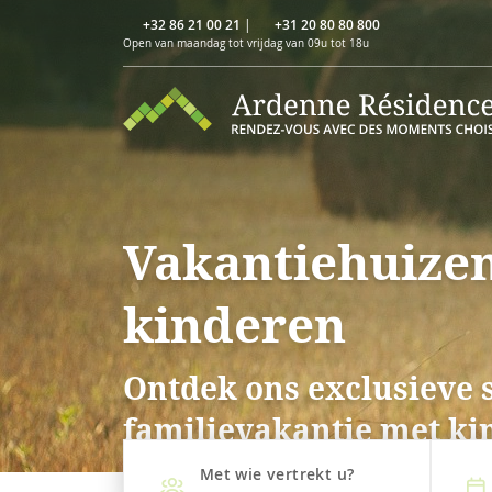
+32 86 21 00 21
|
+31 20 80 80 800
Open van maandag tot vrijdag van 09u tot 18u
Vakantiehuizen
kinderen
Ontdek ons exclusieve 
familievakantie met ki
Met wie vertrekt u?