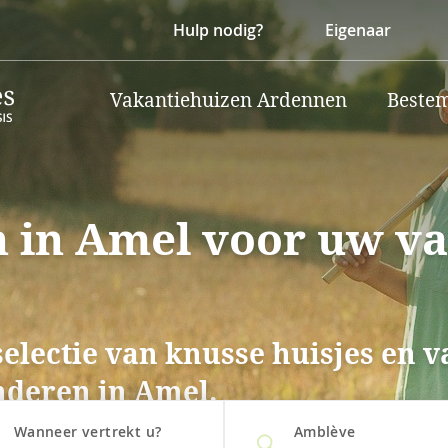
Hulp nodig?
Eigenaar
Vakantiehuizen Ardennen
Beste
 in Amel voor uw v
selectie van knusse huisjes en 
nderen in Amel.
Wanneer vertrekt u?
Amblève