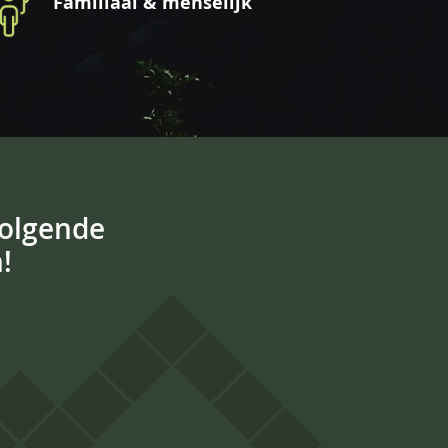
Familiaal & menselijk
volgende
!