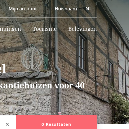
Mijn account
Huisnaam
NL
mmingen
Toerisme
Belevingen
l
akantiehuizen voor 40
0 Resultaten