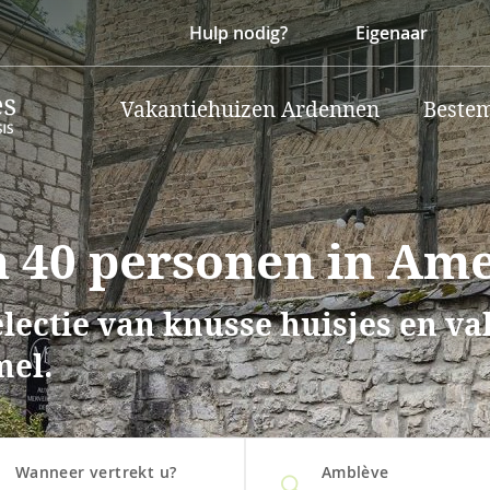
Hulp nodig?
Eigenaar
Vakantiehuizen Ardennen
Beste
 40 personen in Ame
lectie van knusse huisjes en v
mel.
Wanneer vertrekt u?
Amblève