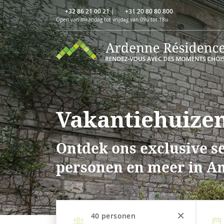
+32 86 21 00 21
|
+31 20 80 80 800
Open van maandag tot vrijdag van 09u tot 18u
Vakantiehuizen
Ontdek ons exclusive se
personen en meer in A
40
personen