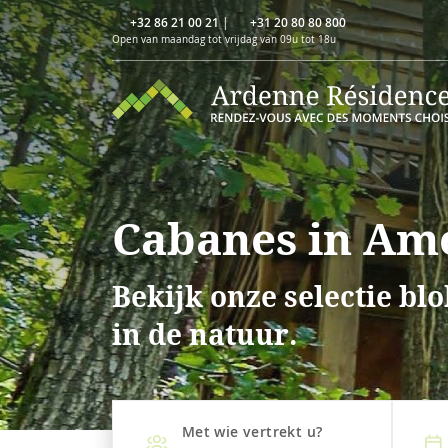
+32 86 21 00 21
|
+31 20 80 80 800
Open van maandag tot vrijdag van 09u tot 18u
Cabanes in Am
Bekijk onze selectie b
in de natuur.
Met wie vertrekt u?