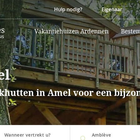
Hulp nodig?
Eigenaar
Vakantiehuizen Ardennen
Beste
el
lokhutten in Amel voor een bijz
Wanneer vertrekt u?
Amblève