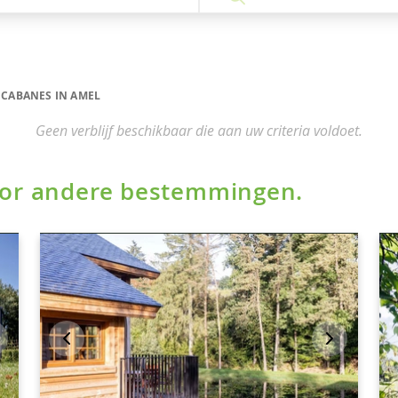
CABANES IN AMEL
Geen verblijf beschikbaar die aan uw criteria voldoet.
voor andere bestemmingen.