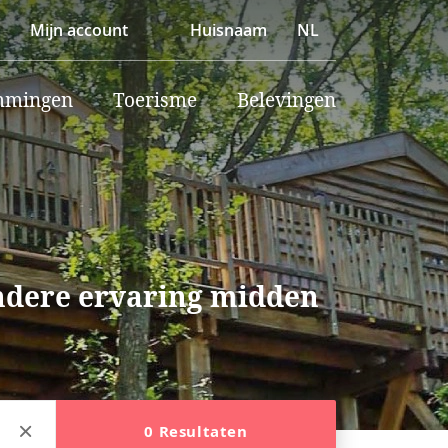
Mijn account
Huisnaam
NL
mmingen
Toerisme
Belevingen
ondere ervaring midden
0 Resultaten