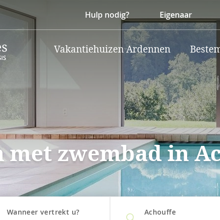
Hulp nodig?
Eigenaar
Vakantiehuizen Ardennen
Beste
n met zwembad in A
Wanneer vertrekt u?
Achouffe